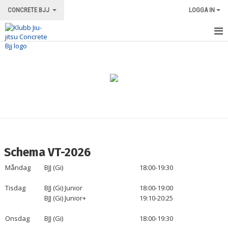
CONCRETE BJJ
LOGGA IN
HEM
OM KLUBBEN
ORDNINGSREGLER/INFORMATION
TRÄNINGSFORMER
TRÄNINGSGRUPPER
Schema VT-2026
TRÄNINGSSCHEMA
Måndag
BJJ (Gi)
18:00-19:30
VÅRA INSTRUKTÖRER
Tisdag
BJJ (Gi) Junior
18:00-19:00
BJJ (Gi) Junior+
19:10-20:25
LOKALEN
Onsdag
BJJ (Gi)
18:00-19:30
MERCH