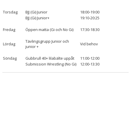
KONTAKT
Torsdag
BJJ (Gi) Junior
18:00-19:00
BJJ (Gi) Junior+
19:10-20:25
ANMÄLAN
Fredag
Öppen matta (Gi och No Gi)
17:30-18:30
Tävlingsgrupp Junior och
Lördag
Vid behov
junior +
Söndag
Gubbrull 40+ lilabälte uppåt
11:00-12:00
Submission Wrestling (No Gi)
12:00-13:30