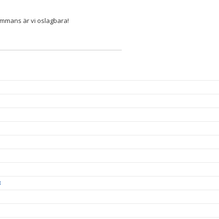
lsammans är vi oslagbara!
3