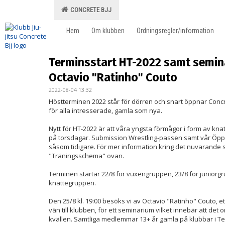
CONCRETE BJJ
Hem
Om klubben
Ordningsregler/information
Terminsstart HT-2022 samt semi
Octavio "Ratinho" Couto
2022-08-04 13:32
Höstterminen 2022 står för dörren och snart öppnar Conc
för alla intresserade, gamla som nya.
Nytt för HT-2022 är att våra yngsta förmågor i form av kna
på torsdagar. Submission Wrestling-passen samt vår Öppna
såsom tidigare. För mer information kring det nuvarande 
"Träningsschema" ovan.
Terminen startar 22/8 för vuxengruppen, 23/8 för juniorgr
knattegruppen.
Den 25/8 kl. 19:00 besöks vi av Octavio "Ratinho" Couto, et
vän till klubben, för ett seminarium vilket innebär att det o
kvällen. Samtliga medlemmar 13+ år gamla på klubbar i T