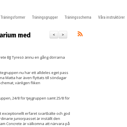
Träningsformer
Träningsgrupper
Träningsschema
Våra instruktörer
narium med
<
>
rete BJJ Tyresö ännu en gång dörrarna
ttegruppen nu har ett alldeles eget pass
 Matta har även flyttats till söndagar
schemat, vänligen fliken
uppen, 24/8 för tjejgruppen samt 25/8 för
t exceptionellt erfaret svartbälte och god
rdinarie juniorpasset är inställt den
eam Concrete är välkomna att närvara på