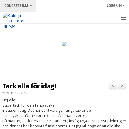
CONCRETE BJJ
LOGGA IN
HEM
OM KLUBBEN
ORDNINGSREGLER/INFORMATION
TRÄNINGSFORMER
TRÄNINGSGRUPPER
Tack alla för idag!
<
>
TRÄNINGSSCHEMA
2019-11-02 19:45
Hej alla!
VÅRA INSTRUKTÖRER
Supertack för den fantastiska
insatsen idag. Det har varit väldigt många tävlande
och mycket människor i rörelse. Alla har levererat:
LOKALEN
på mattan, i cafeterian, sekretariaten, invägningen, vid prisutdelningen
och där det har behövts funktionärer. Det jag vill säga är att alla lika
MERCH