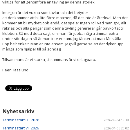
viktiga för att genomföra en tävling av denna storlek.
KONTAKT
Imorgon är det vuxna som tävlar och det betyder
att det kommer att bli lite färre matcher, då det inte är återkval. Men det
kommer att bli mycket jobb ändå, det spelar ingen roll vad man gör, allt
ANMÄLAN
räknas och alla pengar som denna tävling genererar går oavkortat till
klubben. Så med detta sagt, om man får jobba några timmar extra
under söndagen så är man inte ensam. Jag tänker att man får ställa
upp helt enkelt. Man är inte ensam. Jag vill gärna se att det dyker upp
många som hjälper till på söndag.
Tillsammans är vi starka, tillsammans är vi oslagbara.
Peer Hasslund
Nyhetsarkiv
Terminsstart HT 2026
2026-08-04 18:18
Terminsstart VT 2026
2026-01-06 20:02