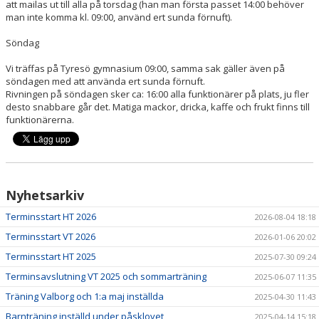
att mailas ut till alla på torsdag (han man första passet 14:00 behöver
man inte komma kl. 09:00, använd ert sunda förnuft).
Söndag
Vi träffas på Tyresö gymnasium 09:00, samma sak gäller även på
söndagen med att använda ert sunda förnuft.
Rivningen på söndagen sker ca: 16:00 alla funktionärer på plats, ju fler
desto snabbare går det. Matiga mackor, dricka, kaffe och frukt finns till
funktionärerna.
Nyhetsarkiv
Terminsstart HT 2026
2026-08-04 18:18
Terminsstart VT 2026
2026-01-06 20:02
Terminsstart HT 2025
2025-07-30 09:24
Terminsavslutning VT 2025 och sommarträning
2025-06-07 11:35
Träning Valborg och 1:a maj inställda
2025-04-30 11:43
Barnträning inställd under påsklovet
2025-04-14 15:18