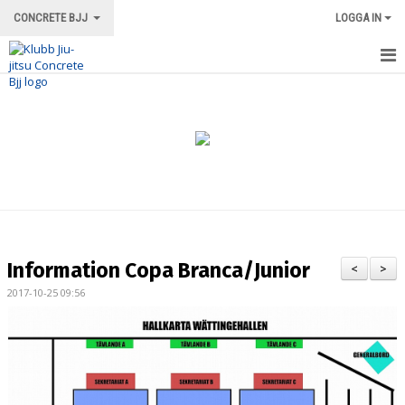
CONCRETE BJJ
LOGGA IN
HEM
OM KLUBBEN
ORDNINGSREGLER/INFORMATION
TRÄNINGSFORMER
TRÄNINGSGRUPPER
Information Copa Branca/Junior
<
>
TRÄNINGSSCHEMA
2017-10-25 09:56
VÅRA INSTRUKTÖRER
LOKALEN
MERCH