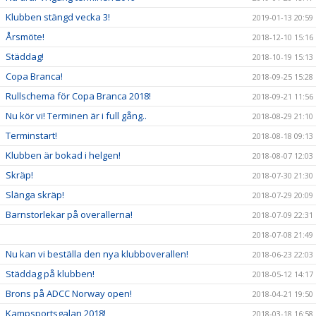
Klubben stängd vecka 3!
2019-01-13 20:59
Årsmöte!
2018-12-10 15:16
Städdag!
2018-10-19 15:13
Copa Branca!
2018-09-25 15:28
Rullschema för Copa Branca 2018!
2018-09-21 11:56
Nu kör vi! Terminen är i full gång..
2018-08-29 21:10
Terminstart!
2018-08-18 09:13
Klubben är bokad i helgen!
2018-08-07 12:03
Skräp!
2018-07-30 21:30
Slänga skräp!
2018-07-29 20:09
Barnstorlekar på overallerna!
2018-07-09 22:31
2018-07-08 21:49
Nu kan vi beställa den nya klubboverallen!
2018-06-23 22:03
Städdag på klubben!
2018-05-12 14:17
Brons på ADCC Norway open!
2018-04-21 19:50
Kampsportsgalan 2018!
2018-03-18 16:58