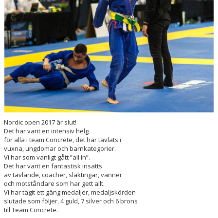
KONTAKT
ANMÄLAN
Nordic open 2017 är slut!
Det har varit en intensiv helg
för alla i team Concrete, det har tävlats i
vuxna, ungdomar och barnkategorier.
Vi har som vanligt gått ”all in”.
Det har varit en fantastisk insatts
av tävlande, coacher, släktingar, vänner
och motståndare som har gett allt.
Vi har tagit ett gäng medaljer, medaljskörden
slutade som följer, 4 guld, 7 silver och 6 brons
till Team Concrete.