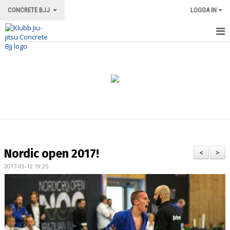
CONCRETE BJJ
LOGGA IN
HEM
OM KLUBBEN
ORDNINGSREGLER/INFORMATION
TRÄNINGSFORMER
TRÄNINGSGRUPPER
Nordic open 2017!
<
>
TRÄNINGSSCHEMA
2017-03-12 19:25
VÅRA INSTRUKTÖRER
LOKALEN
MERCH