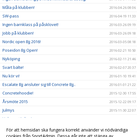
Måla på klubben!
2016-04-26 08:06
SW-pass
2016-04-19 11:33
Ingen barnklass på påsklovet!
2016-03-26 09:19
Jobb på klubben!
2016-03-26 09:18
Nordic open Bjj 2016!
2016-03-05 08:18
Poseidon Bjj Open!
2016-02-21 10:50
Nyköping
2016-02-11 21:46
Svart bälte!
2016-02-07 20:37
Nu kör vi!
2016-01-10 19:41
Escalate Bjj ansluter sig till Concrete Bjj..
2016-01-01 21:22
Concretehoodie!
2015-12-30 17:55
Årsmöte 2015
2015-12-22 09:17
Julmys
2015-11-30 22:07
Helgens tävling!
2015-11-08 21:26
Copa branca
2015-11-07 22:32
För att hemsidan ska fungera korrekt använder vi nödvändiga
Basicpassen på onsdagar..
cookies från SportAdmin. Dessa går inte att stänga av.
2015-11-03 16:50