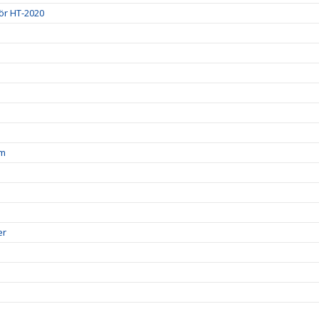
ör HT-2020
am
er