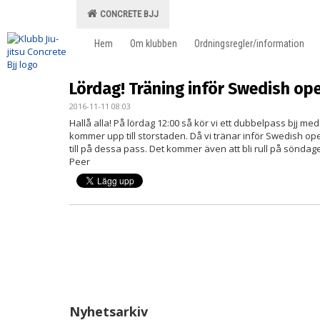
CONCRETE BJJ
Hem
Om klubben
Ordningsregler/information
Lördag! Träning inför Swedish op
2016-11-11 08:03
Hallå alla! På lördag 12:00 så kör vi ett dubbelpass bjj m
kommer upp till storstaden. Då vi tränar inför Swedish open
till på dessa pass. Det kommer även att bli rull på söndage
Peer
Nyhetsarkiv