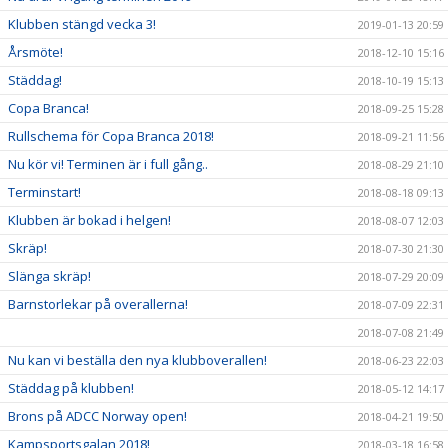
Klubben stängd vecka 3!
2019-01-13 20:59
Årsmöte!
2018-12-10 15:16
Städdag!
2018-10-19 15:13
Copa Branca!
2018-09-25 15:28
Rullschema för Copa Branca 2018!
2018-09-21 11:56
Nu kör vi! Terminen är i full gång..
2018-08-29 21:10
Terminstart!
2018-08-18 09:13
Klubben är bokad i helgen!
2018-08-07 12:03
Skräp!
2018-07-30 21:30
Slänga skräp!
2018-07-29 20:09
Barnstorlekar på overallerna!
2018-07-09 22:31
2018-07-08 21:49
Nu kan vi beställa den nya klubboverallen!
2018-06-23 22:03
Städdag på klubben!
2018-05-12 14:17
Brons på ADCC Norway open!
2018-04-21 19:50
Kampsportsgalan 2018!
2018-03-18 16:58