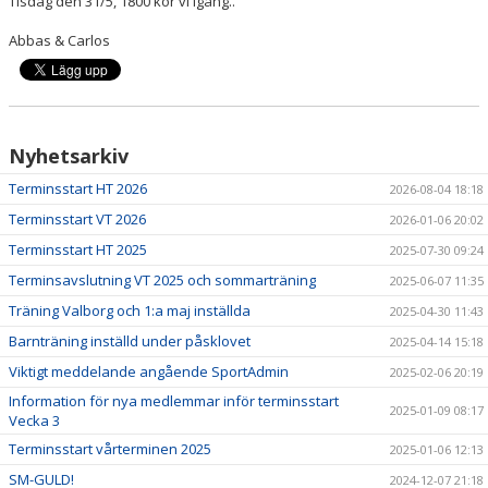
Tisdag den 31/5, 1800 kör vi igång..
Abbas & Carlos
KONTAKT
ANMÄLAN
Nyhetsarkiv
Terminsstart HT 2026
2026-08-04 18:18
Terminsstart VT 2026
2026-01-06 20:02
Terminsstart HT 2025
2025-07-30 09:24
Terminsavslutning VT 2025 och sommarträning
2025-06-07 11:35
Träning Valborg och 1:a maj inställda
2025-04-30 11:43
Barnträning inställd under påsklovet
2025-04-14 15:18
Viktigt meddelande angående SportAdmin
2025-02-06 20:19
Information för nya medlemmar inför terminsstart
2025-01-09 08:17
Vecka 3
Terminsstart vårterminen 2025
2025-01-06 12:13
SM-GULD!
2024-12-07 21:18