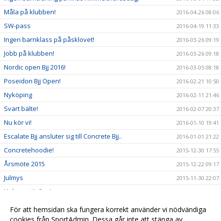
Måla på klubben!
2016-04-26 08:06
SW-pass
2016-04-19 11:33
Ingen barnklass på påsklovet!
2016-03-26 09:19
Jobb på klubben!
2016-03-26 09:18
Nordic open Bjj 2016!
2016-03-05 08:18
Poseidon Bjj Open!
2016-02-21 10:50
Nyköping
2016-02-11 21:46
Svart bälte!
2016-02-07 20:37
Nu kör vi!
2016-01-10 19:41
Escalate Bjj ansluter sig till Concrete Bjj..
2016-01-01 21:22
Concretehoodie!
2015-12-30 17:55
Årsmöte 2015
2015-12-22 09:17
Julmys
2015-11-30 22:07
Helgens tävling!
2015-11-08 21:26
Copa branca
2015-11-07 22:32
För att hemsidan ska fungera korrekt använder vi nödvändiga
Basicpassen på onsdagar..
cookies från SportAdmin. Dessa går inte att stänga av.
2015-11-03 16:50