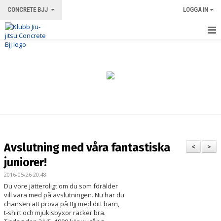
CONCRETE BJJ
LOGGA IN
HEM
OM KLUBBEN
ORDNINGSREGLER/INFORMATION
TRÄNINGSFORMER
TRÄNINGSGRUPPER
Avslutning med våra fantastiska
<
>
TRÄNINGSSCHEMA
juniorer!
2016-05-26 20:48
VÅRA INSTRUKTÖRER
Du vore jätteroligt om du som förälder
vill vara med på avslutningen. Nu har du
LOKALEN
chansen att prova på Bjj med ditt barn,
t-shirt och mjukisbyxor räcker bra.
MERCH