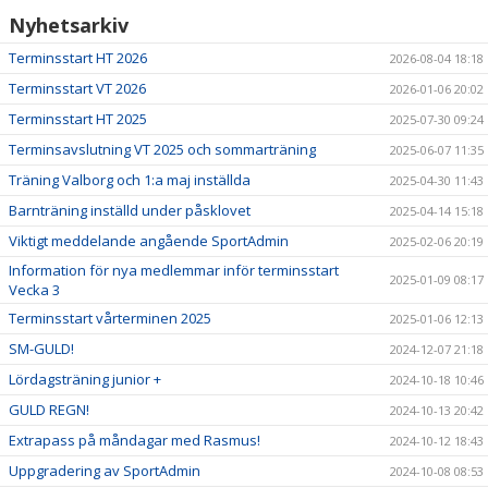
Nyhetsarkiv
KONTAKT
Terminsstart HT 2026
2026-08-04 18:18
Terminsstart VT 2026
ANMÄLAN
2026-01-06 20:02
Terminsstart HT 2025
2025-07-30 09:24
Terminsavslutning VT 2025 och sommarträning
2025-06-07 11:35
Träning Valborg och 1:a maj inställda
2025-04-30 11:43
Barnträning inställd under påsklovet
2025-04-14 15:18
Viktigt meddelande angående SportAdmin
2025-02-06 20:19
Information för nya medlemmar inför terminsstart
2025-01-09 08:17
Vecka 3
Terminsstart vårterminen 2025
2025-01-06 12:13
SM-GULD!
2024-12-07 21:18
Lördagsträning junior +
2024-10-18 10:46
GULD REGN!
2024-10-13 20:42
Extrapass på måndagar med Rasmus!
2024-10-12 18:43
Uppgradering av SportAdmin
2024-10-08 08:53