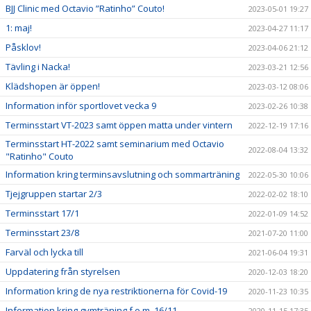
BJJ Clinic med Octavio ”Ratinho” Couto!
2023-05-01 19:27
1: maj!
2023-04-27 11:17
Påsklov!
2023-04-06 21:12
Tävling i Nacka!
2023-03-21 12:56
Klädshopen är öppen!
2023-03-12 08:06
Information inför sportlovet vecka 9
2023-02-26 10:38
Terminsstart VT-2023 samt öppen matta under vintern
2022-12-19 17:16
Terminsstart HT-2022 samt seminarium med Octavio
2022-08-04 13:32
"Ratinho" Couto
Information kring terminsavslutning och sommarträning
2022-05-30 10:06
Tjejgruppen startar 2/3
2022-02-02 18:10
Terminsstart 17/1
2022-01-09 14:52
Terminsstart 23/8
2021-07-20 11:00
Farväl och lycka till
2021-06-04 19:31
Uppdatering från styrelsen
2020-12-03 18:20
Information kring de nya restriktionerna för Covid-19
2020-11-23 10:35
Information kring gymträning f.o.m. 16/11
2020-11-15 17:35