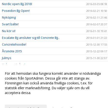
Nordic open Bjj 2016!
2016-03-05 08:18
Poseidon Bjj Open!
2016-02-21 10:50
Nyköping
2016-02-11 21:46
Svart bälte!
2016-02-07 20:37
Nu kör vi!
2016-01-10 19:41
Escalate Bjj ansluter sig till Concrete Bjj..
2016-01-01 21:22
Concretehoodie!
2015-12-30 17:55
Årsmöte 2015
2015-12-22 09:17
Julmys
2015-11-30 22:07
Helgens tävling!
2015-11-08 21:26
Copa branca
2015-11-07 22:32
För att hemsidan ska fungera korrekt använder vi nödvändiga
Basicpassen på onsdagar..
cookies från SportAdmin. Dessa går inte att stänga av.
2015-11-03 16:50
Föreningen kan också använda frivilliga cookies, t.ex. för
Välkomna till vår nya hemsida
2015-09-10 17:05
statistik eller marknadsföring. Du väljer själv om du vill
acceptera dessa.
Anpassa dina val
Cookie-
Gå till
inställningar
Webbversion