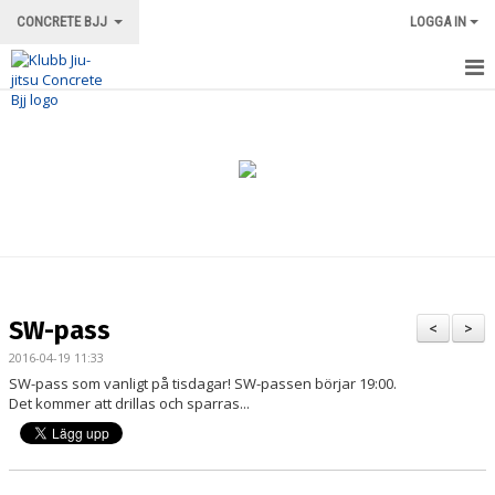
CONCRETE BJJ
LOGGA IN
HEM
OM KLUBBEN
ORDNINGSREGLER/INFORMATION
TRÄNINGSFORMER
TRÄNINGSGRUPPER
SW-pass
<
>
TRÄNINGSSCHEMA
2016-04-19 11:33
SW-pass som vanligt på tisdagar! SW-passen börjar 19:00.
VÅRA INSTRUKTÖRER
Det kommer att drillas och sparras...
LOKALEN
MERCH