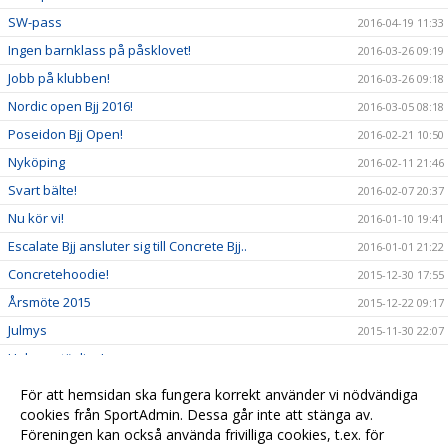
SW-pass
2016-04-19 11:33
Ingen barnklass på påsklovet!
2016-03-26 09:19
Jobb på klubben!
2016-03-26 09:18
Nordic open Bjj 2016!
2016-03-05 08:18
Poseidon Bjj Open!
2016-02-21 10:50
Nyköping
2016-02-11 21:46
Svart bälte!
2016-02-07 20:37
Nu kör vi!
2016-01-10 19:41
Escalate Bjj ansluter sig till Concrete Bjj..
2016-01-01 21:22
Concretehoodie!
2015-12-30 17:55
Årsmöte 2015
2015-12-22 09:17
Julmys
2015-11-30 22:07
Helgens tävling!
2015-11-08 21:26
Copa branca
2015-11-07 22:32
För att hemsidan ska fungera korrekt använder vi nödvändiga
Basicpassen på onsdagar..
cookies från SportAdmin. Dessa går inte att stänga av.
2015-11-03 16:50
Föreningen kan också använda frivilliga cookies, t.ex. för
Välkomna till vår nya hemsida
2015-09-10 17:05