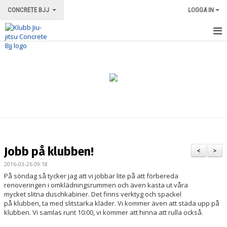
CONCRETE BJJ
LOGGA IN
HEM
OM KLUBBEN
ORDNINGSREGLER/INFORMATION
TRÄNINGSFORMER
TRÄNINGSGRUPPER
Jobb på klubben!
<
>
TRÄNINGSSCHEMA
2016-03-26 09:18
På söndag så tycker jag att vi jobbar lite på att förbereda
VÅRA INSTRUKTÖRER
renoveringen i omklädningsrummen och även kasta ut våra
mycket slitna duschkabiner. Det finns verktyg och spackel
på klubben, ta med slitstarka kläder. Vi kommer även att städa upp på
LOKALEN
klubben. Vi samlas runt 10:00, vi kommer att hinna att rulla också.
MERCH