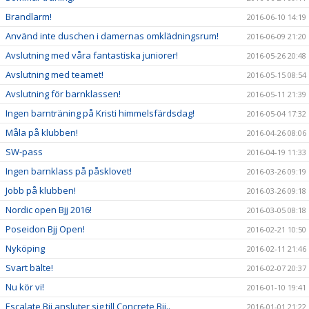
Brandlarm!
2016-06-10 14:19
Använd inte duschen i damernas omklädningsrum!
2016-06-09 21:20
Avslutning med våra fantastiska juniorer!
2016-05-26 20:48
Avslutning med teamet!
2016-05-15 08:54
Avslutning för barnklassen!
2016-05-11 21:39
Ingen barnträning på Kristi himmelsfärdsdag!
2016-05-04 17:32
Måla på klubben!
2016-04-26 08:06
SW-pass
2016-04-19 11:33
Ingen barnklass på påsklovet!
2016-03-26 09:19
Jobb på klubben!
2016-03-26 09:18
Nordic open Bjj 2016!
2016-03-05 08:18
Poseidon Bjj Open!
2016-02-21 10:50
Nyköping
2016-02-11 21:46
Svart bälte!
2016-02-07 20:37
Nu kör vi!
2016-01-10 19:41
Escalate Bjj ansluter sig till Concrete Bjj..
2016-01-01 21:22