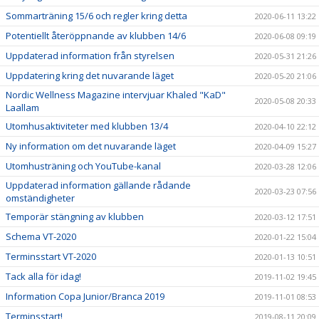
Sommarträning 15/6 och regler kring detta
2020-06-11 13:22
Potentiellt återöppnande av klubben 14/6
2020-06-08 09:19
Uppdaterad information från styrelsen
2020-05-31 21:26
Uppdatering kring det nuvarande läget
2020-05-20 21:06
Nordic Wellness Magazine intervjuar Khaled "KaD"
2020-05-08 20:33
Laallam
Utomhusaktiviteter med klubben 13/4
2020-04-10 22:12
Ny information om det nuvarande läget
2020-04-09 15:27
Utomhusträning och YouTube-kanal
2020-03-28 12:06
Uppdaterad information gällande rådande
2020-03-23 07:56
omständigheter
Temporär stängning av klubben
2020-03-12 17:51
Schema VT-2020
2020-01-22 15:04
Terminsstart VT-2020
2020-01-13 10:51
Tack alla för idag!
2019-11-02 19:45
Information Copa Junior/Branca 2019
2019-11-01 08:53
Terminsstart!
2019-08-11 20:09