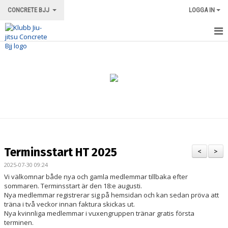
CONCRETE BJJ
LOGGA IN
HEM
OM KLUBBEN
ORDNINGSREGLER/INFORMATION
TRÄNINGSFORMER
TRÄNINGSGRUPPER
Terminsstart HT 2025
<
>
TRÄNINGSSCHEMA
2025-07-30 09:24
Vi välkomnar både nya och gamla medlemmar tillbaka efter
VÅRA INSTRUKTÖRER
sommaren. Terminsstart är den 18:e augusti.
Nya medlemmar registrerar sig på hemsidan och kan sedan pröva att
träna i två veckor innan faktura skickas ut.
LOKALEN
Nya kvinnliga medlemmar i vuxengruppen tränar gratis första
terminen.
MERCH