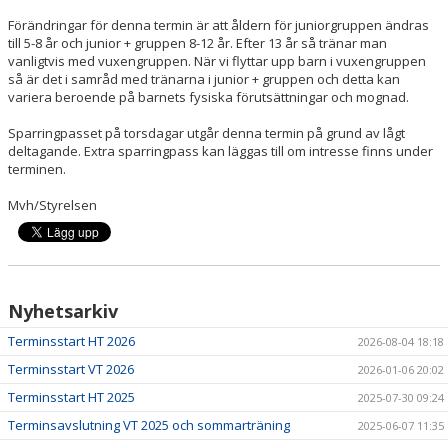
Förändringar för denna termin är att åldern för juniorgruppen ändras
KONTAKT
till 5-8 år och junior + gruppen 8-12 år. Efter 13 år så tränar man
vanligtvis med vuxengruppen. När vi flyttar upp barn i vuxengruppen
så är det i samråd med tränarna i junior + gruppen och detta kan
ANMÄLAN
variera beroende på barnets fysiska förutsättningar och mognad.
Sparringpasset på torsdagar utgår denna termin på grund av lågt
deltagande. Extra sparringpass kan läggas till om intresse finns under
terminen.
Mvh/Styrelsen
Nyhetsarkiv
Terminsstart HT 2026
2026-08-04 18:18
Terminsstart VT 2026
2026-01-06 20:02
Terminsstart HT 2025
2025-07-30 09:24
Terminsavslutning VT 2025 och sommarträning
2025-06-07 11:35