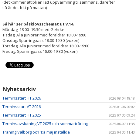
(det kommer att bli en lätt uppvärmning tillsammans, därefter
så är det fritt på mattan).
KONTAKT
Så här ser påsklovsschemat ut v.14.
ANMÄLAN
Måndag: 18:00 -19:30 med Gehrke
Tisdag: Alla juniorer med föräldrar 18:00-19:00
Onsdag: Sparringpass 18:00-19:30 (vuxen)
Torsdag: Alla juniorer med föräldrar 18:00-19:00
Fredag: Sparringpass 18:00-19:30 (vuxen)
Nyhetsarkiv
Terminsstart HT 2026
2026-08-04 18:18
Terminsstart VT 2026
2026-01-06 20:02
Terminsstart HT 2025
2025-07-30 09:24
Terminsavslutning VT 2025 och sommarträning
2025-06-07 11:35
Träning Valborg och 1:a maj inställda
2025-04-30 11:43