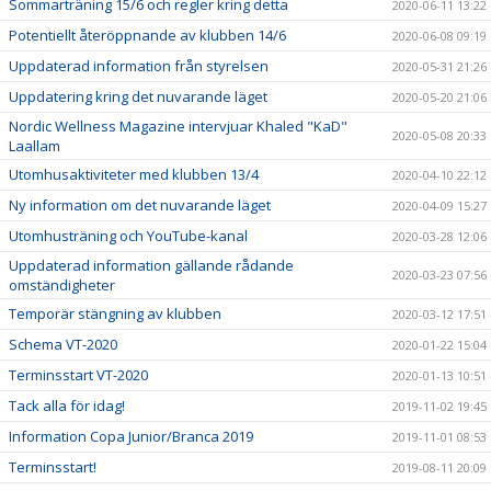
Sommarträning 15/6 och regler kring detta
2020-06-11 13:22
Potentiellt återöppnande av klubben 14/6
2020-06-08 09:19
Uppdaterad information från styrelsen
2020-05-31 21:26
Uppdatering kring det nuvarande läget
2020-05-20 21:06
Nordic Wellness Magazine intervjuar Khaled "KaD"
2020-05-08 20:33
Laallam
Utomhusaktiviteter med klubben 13/4
2020-04-10 22:12
Ny information om det nuvarande läget
2020-04-09 15:27
Utomhusträning och YouTube-kanal
2020-03-28 12:06
Uppdaterad information gällande rådande
2020-03-23 07:56
omständigheter
Temporär stängning av klubben
2020-03-12 17:51
Schema VT-2020
2020-01-22 15:04
Terminsstart VT-2020
2020-01-13 10:51
Tack alla för idag!
2019-11-02 19:45
Information Copa Junior/Branca 2019
2019-11-01 08:53
Terminsstart!
2019-08-11 20:09