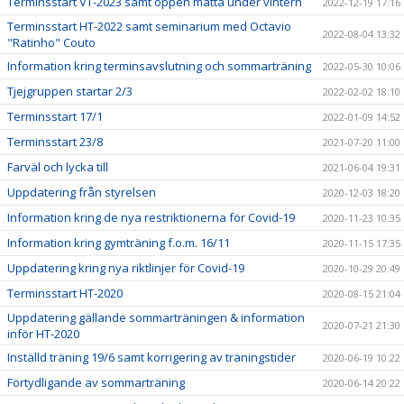
Terminsstart VT-2023 samt öppen matta under vintern
2022-12-19 17:16
Terminsstart HT-2022 samt seminarium med Octavio
2022-08-04 13:32
"Ratinho" Couto
Information kring terminsavslutning och sommarträning
2022-05-30 10:06
Tjejgruppen startar 2/3
2022-02-02 18:10
Terminsstart 17/1
2022-01-09 14:52
Terminsstart 23/8
2021-07-20 11:00
Farväl och lycka till
2021-06-04 19:31
Uppdatering från styrelsen
2020-12-03 18:20
Information kring de nya restriktionerna för Covid-19
2020-11-23 10:35
Information kring gymträning f.o.m. 16/11
2020-11-15 17:35
Uppdatering kring nya riktlinjer för Covid-19
2020-10-29 20:49
Terminsstart HT-2020
2020-08-15 21:04
Uppdatering gällande sommarträningen & information
2020-07-21 21:30
inför HT-2020
Inställd träning 19/6 samt korrigering av träningstider
2020-06-19 10:22
Förtydligande av sommarträning
2020-06-14 20:22