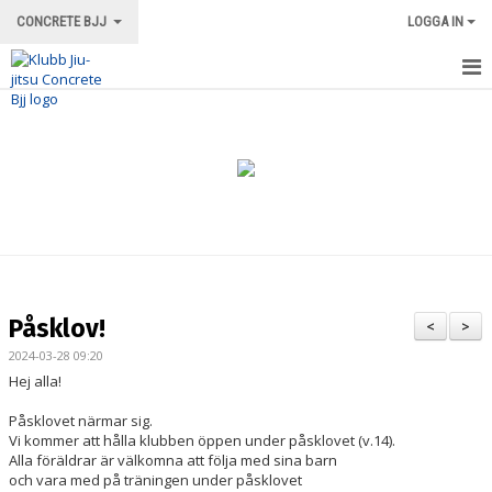
CONCRETE BJJ
LOGGA IN
HEM
OM KLUBBEN
ORDNINGSREGLER/INFORMATION
TRÄNINGSFORMER
TRÄNINGSGRUPPER
Påsklov!
<
>
TRÄNINGSSCHEMA
2024-03-28 09:20
Hej alla!
VÅRA INSTRUKTÖRER
Påsklovet närmar sig.
Vi kommer att hålla klubben öppen under påsklovet (v.14).
LOKALEN
Alla föräldrar är välkomna att följa med sina barn
och vara med på träningen under påsklovet
MERCH