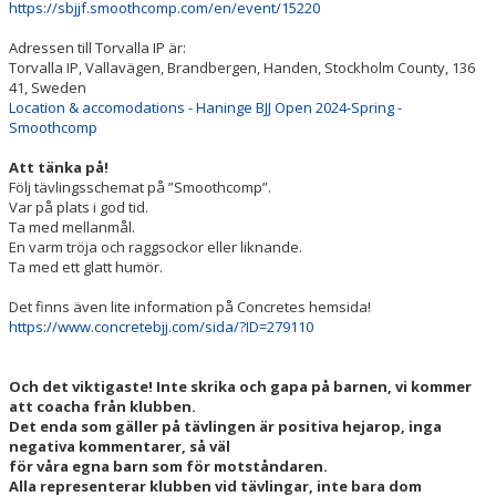
https://sbjjf.smoothcomp.com/en/event/15220
KONTAKT
Adressen till Torvalla IP är:
Torvalla IP, Vallavägen, Brandbergen, Handen, Stockholm County, 136
41, Sweden
ANMÄLAN
Location & accomodations - Haninge BJJ Open 2024-Spring -
Smoothcomp
Att tänka på!
Följ tävlingsschemat på ”Smoothcomp”.
Var på plats i god tid.
Ta med mellanmål.
En varm tröja och raggsockor eller liknande.
Ta med ett glatt humör.
Det finns även lite information på Concretes hemsida!
https://www.concretebjj.com/sida/?ID=279110
Och det viktigaste! Inte skrika och gapa på barnen, vi kommer
att coacha från klubben.
Det enda som gäller på tävlingen är positiva hejarop, inga
negativa kommentarer, så väl
för våra egna barn som för motståndaren.
Alla representerar klubben vid tävlingar, inte bara dom