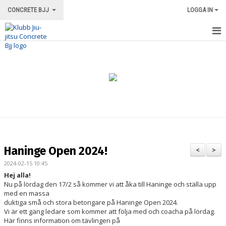
CONCRETE BJJ
LOGGA IN
HEM
OM KLUBBEN
ORDNINGSREGLER/INFORMATION
TRÄNINGSFORMER
TRÄNINGSGRUPPER
Haninge Open 2024!
<
>
TRÄNINGSSCHEMA
2024-02-15 10:45
Hej alla!
VÅRA INSTRUKTÖRER
Nu på lördag den 17/2 så kommer vi att åka till Haninge och ställa upp
med en massa
duktiga små och stora betongare på Haninge Open 2024.
LOKALEN
Vi är ett gäng ledare som kommer att följa med och coacha på lördag.
Här finns information om tävlingen på
MERCH