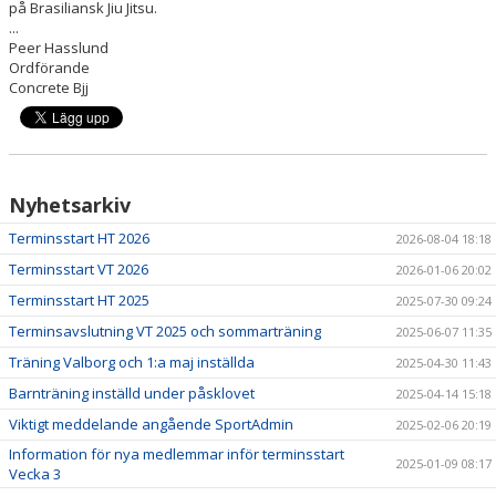
på Brasiliansk Jiu Jitsu.
...
KONTAKT
Peer Hasslund
Ordförande
Concrete Bjj
ANMÄLAN
Nyhetsarkiv
Terminsstart HT 2026
2026-08-04 18:18
Terminsstart VT 2026
2026-01-06 20:02
Terminsstart HT 2025
2025-07-30 09:24
Terminsavslutning VT 2025 och sommarträning
2025-06-07 11:35
Träning Valborg och 1:a maj inställda
2025-04-30 11:43
Barnträning inställd under påsklovet
2025-04-14 15:18
Viktigt meddelande angående SportAdmin
2025-02-06 20:19
Information för nya medlemmar inför terminsstart
2025-01-09 08:17
Vecka 3