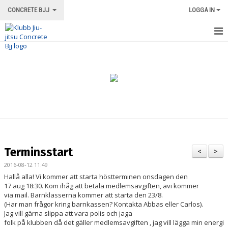
CONCRETE BJJ
LOGGA IN
HEM
OM KLUBBEN
ORDNINGSREGLER/INFORMATION
TRÄNINGSFORMER
TRÄNINGSGRUPPER
Terminsstart
<
>
TRÄNINGSSCHEMA
2016-08-12 11:49
Hallå alla! Vi kommer att starta höstterminen onsdagen den
VÅRA INSTRUKTÖRER
17 aug 18:30. Kom ihåg att betala medlemsavgiften, avi kommer
via mail. Barnklasserna kommer att starta den 23/8.
(Har man frågor kring barnkassen? Kontakta Abbas eller Carlos).
LOKALEN
Jag vill gärna slippa att vara polis och jaga
folk på klubben då det gäller medlemsavgiften , jag vill lägga min energi
MERCH